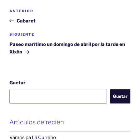
Navegación
Artículu
ANTERIOR
pelos
anterior
Cabaret
artículos
Artículu
SIGUIENTE
siguiente
Paseo marítimo un domingo de abril por la tarde en
Xixón
Guetar
Guetar
Artículos de recién
Vamos pa La Cuireño