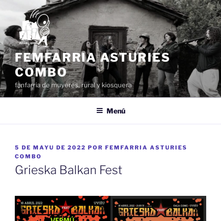
Dir
al
conteníu
FEMFARRIA ASTURIES
COMBO
fanfarria de muyeres, rural y kiosquera
Menú
ESPUBLIZÁU
5 DE MAYU DE 2022
POR
FEMFARRIA ASTURIES
EN
COMBO
Grieska Balkan Fest