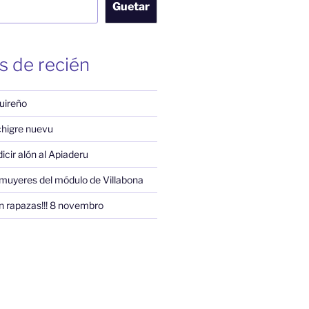
Guetar
s de recién
uireño
 chigre nuevu
 dicir alón al Apiaderu
muyeres del módulo de Villabona
n rapazas!!! 8 novembro
am