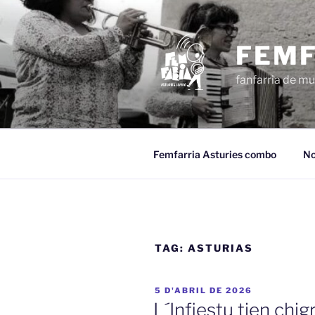
Dir
al
conteníu
FEMF
fanfarria de mu
Femfarria Asturies combo
No
TAG:
ASTURIAS
ESPUBLIZÁU
5 D'ABRIL DE 2026
EN
L´Infiestu tien chi