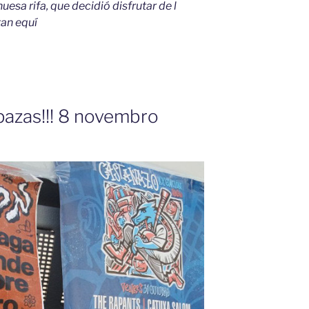
esa rifa, que decidió disfrutar de l
tan equí
pazas!!! 8 novembro