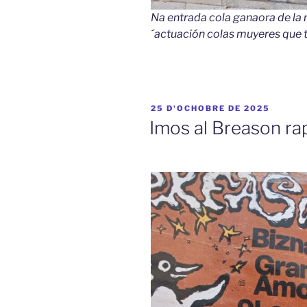
Na entrada cola ganaora de la nu
´actuación colas muyeres que 
ESPUBLIZÁU
25 D'OCHOBRE DE 2025
EN
Imos al Breason ra