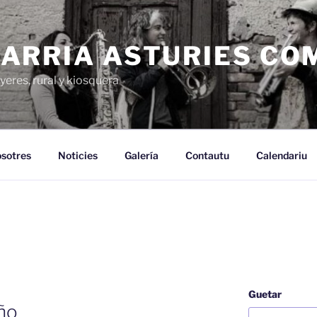
ARRIA ASTURIES CO
yeres, rural y kiosquera
sotres
Noticies
Galería
Contautu
Calendariu
Guetar
ño