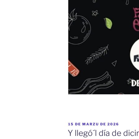
ESPUBLIZÁU
15 DE MARZU DE 2026
EN
Y llegó´l día de dic