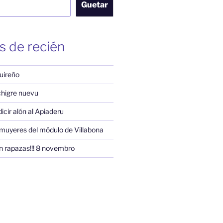
Guetar
s de recién
uireño
 chigre nuevu
 dicir alón al Apiaderu
muyeres del módulo de Villabona
n rapazas!!! 8 novembro
am