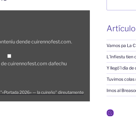
Artículo
onteníu dende cuirennofest.com.
Vamos pa La C
L´Infiestu tien
 de cuirennofest.com dafechu
Y llegó´l día de
Tuvimos colas 
Imos al Breaso
 "«Portada 2026» — la cuireño" direutamente
Instagr