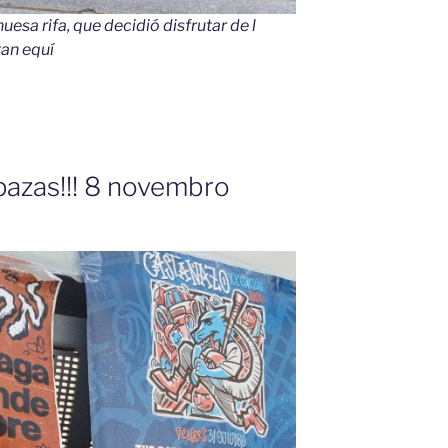
esa rifa, que decidió disfrutar de l
tan equí
pazas!!! 8 novembro