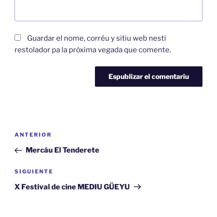
Guardar el nome, corréu y sitiu web nesti
restolador pa la próxima vegada que comente.
Navegación
Artículu
ANTERIOR
pelos
anterior
Mercáu El Tenderete
artículos
Artículu
SIGUIENTE
siguiente
X Festival de cine MEDIU GÜEYU