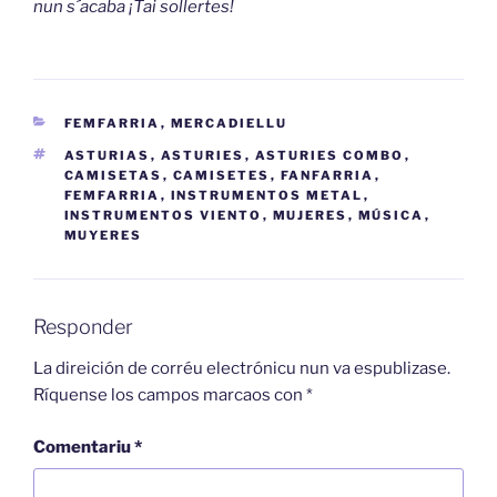
nun s´acaba ¡Tai sollertes!
CATEGORÍES
FEMFARRIA
,
MERCADIELLU
ETIQUETES
ASTURIAS
,
ASTURIES
,
ASTURIES COMBO
,
CAMISETAS
,
CAMISETES
,
FANFARRIA
,
FEMFARRIA
,
INSTRUMENTOS METAL
,
INSTRUMENTOS VIENTO
,
MUJERES
,
MÚSICA
,
MUYERES
Responder
La direición de corréu electrónicu nun va espublizase.
Ríquense los campos marcaos con
*
Comentariu
*