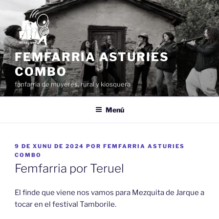
Dir
al
conteníu
FEMFARRIA ASTURIES
COMBO
fanfarria de muyeres, rural y kiosquera
Menú
ESPUBLIZÁU
9 DE XUNU DE 2024
POR
FEMFARRIA ASTURIES
EN
COMBO
Femfarria por Teruel
El finde que viene nos vamos para Mezquita de Jarque a
tocar en el festival Tamborile.