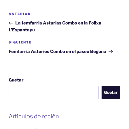
Navegación
Artículu
ANTERIOR
pelos
anterior
La femfarria Asturias Combo en la Folixa
artículos
L’Espantayu
Artículu
SIGUIENTE
siguiente
Femfarria Asturies Combo en el paseo Begoña
Guetar
Guetar
Artículos de recién