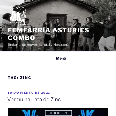
Dir
al
conteníu
FEMFARRIA ASTURIES
COMBO
fanfarria de muyeres, rural y kiosquera
Menú
TAG:
ZINC
ESPUBLIZÁU
10 D'AVIENTU DE 2021
EN
Vermú na Lata de Zinc