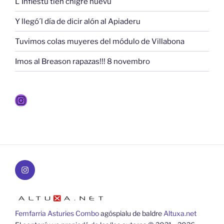
L´Infiestu tien chigre nuevu
Y llegó´l día de dicir alón al Apiaderu
Tuvimos colas muyeres del módulo de Villabona
Imos al Breason rapazas!!! 8 novembro
Instagram
Instagram
Femfarria Asturies Combo
agóspialu de baldre
Altuxa.net