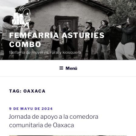
Dir
al
conteníu
FEMFARRIA ASTURIES
COMBO
fanfarria de muyeres, rural y kiosquera
Menú
TAG:
OAXACA
ESPUBLIZÁU
9 DE MAYU DE 2024
EN
Jornada de apoyo a la comedora
comunitaria de Oaxaca