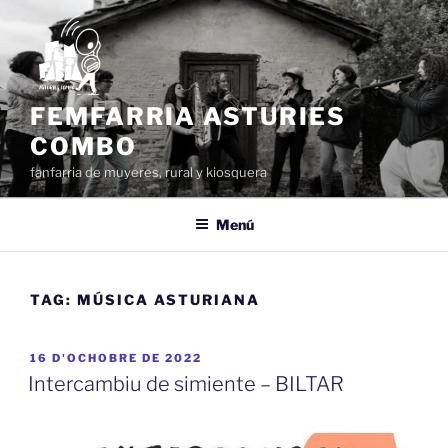
Dir
al
conteníu
FEMFARRIA ASTURIES
COMBO
fanfarria de muyeres, rural y kiosquera
Menú
TAG:
MÚSICA ASTURIANA
ESPUBLIZÁU
16 D'OCHOBRE DE 2022
EN
Intercambiu de simiente – BILTAR