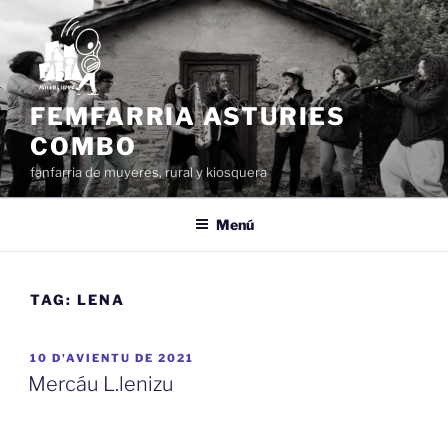
Dir
al
conteníu
FEMFARRIA ASTURIES
COMBO
fanfarria de muyeres, rural y kiosquera
Menú
TAG:
LENA
ESPUBLIZÁU
10 D'AVIENTU DE 2021
EN
Mercáu L.lenizu