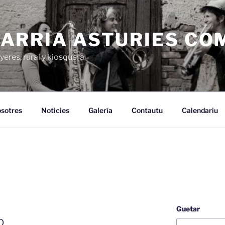
ARRIA ASTURIES CO
yeres, rural y kiosquera
sotres
Noticies
Galería
Contautu
Calendariu
Guetar
o