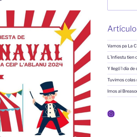
Artículo
Vamos pa La C
L´Infiestu tien
Y llegó´l día de
Tuvimos colas 
Imos al Breaso
Instagr