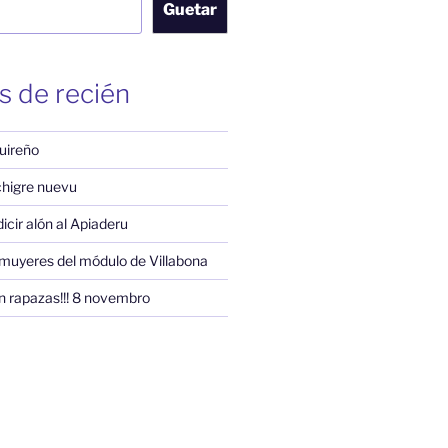
Guetar
s de recién
uireño
 chigre nuevu
 dicir alón al Apiaderu
muyeres del módulo de Villabona
n rapazas!!! 8 novembro
am