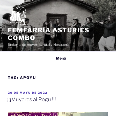
Dir
al
conteníu
FEMFARRIA ASTURIES
COMBO
fanfarria de muyeres, rural y kiosquera
Menú
TAG:
APOYU
ESPUBLIZÁU
20 DE MAYU DE 2022
EN
¡¡¡Muyeres al Pogu !!!